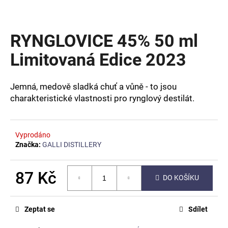
a
j
RYNGLOVICE 45% 50 ml
í
t
Limitovaná Edice 2023
?
Jemná, medově sladká chuť a vůně - to jsou
charakteristické vlastnosti pro rynglový destilát.
HLEDAT
Vyprodáno
Značka:
GALLI DISTILLERY
D
o
87 Kč
DO KOŠÍKU
p
Měrná
o
cena:
r
Zeptat se
Sdílet
u