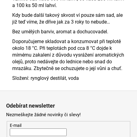
a 100 ks 50 ml lahví.
Kdy bude další takový skvost ví pouze sám sad, ale
již teď víme, že dříve jak za 3 roky to nebude…
Bez umělých barviv, aromat a dochucovadel.
Doporučujeme skladovat a konzumovat při teplotě
okolo 18 °C. Při teplotách pod cca 8 °C dojde k
mírnému zakalení z důvodu vysrážení aromatických
olejů, proto nedávejte do lednice nebo snad do
mrazáku. Zbytečně se ochuzujete o její vůni a chuť.
Složení: rynglový destilát, voda
Z
á
Odebírat newsletter
p
Nezmeškejte žádné novinky či slevy!
a
t
E-mail
í