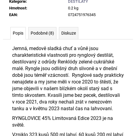
č
Kategorie
:
DESTILÁTY
u
Hmotnost
:
0.2 kg
j
EAN
:
0724751976345
e
m
Popis
Podobné (8)
Diskuze
e
Jemná, medově sladká chuť a vůně jsou
BEESALT
charakteristické vlastnosti pro rynglový destilát,
GIN
destilovaný z odrůdy Renklódy zelené cukrářské
43%
50
malé. Ryngle jsou odlišný druh slivoně a v dnešní
ML
době jsou téměř vzácností. Rynglové sady prakticky
75
nenajdete a my jsme měli v roce 2020 to štěstí, že
Kč
jsme objevili v našem blízkém okolí starý sad s
tímto skvostem. Kvasili jsme bez pecek, destilovali
v roce 2021, dva roky nechali zrát v nerezovém
tanku a v květnu 2023 nastal čas na lahvovaní.
RYNGLOVICE 45% Limitovaná Edice 2023 je na
světě.
Vzniklo 323 kusů 500 ml lahví, 60 kusů 200 ml lahví