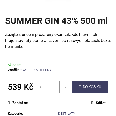
a
j
SUMMER GIN 43% 500 ml
í
t
?
Zažijte sluncem prozářený okamžik, kde hlavní roli
hraje šťavnatý pomeranč, voní po růžových plátcích, bezu,
heřmánku
HLEDAT
Skladem
Značka:
GALLI DISTILLERY
D
539 Kč
DO KOŠÍKU
o
p
Měrná
cena:
o
Zeptat se
Sdílet
r
u
Kategorie
:
DESTILÁTY