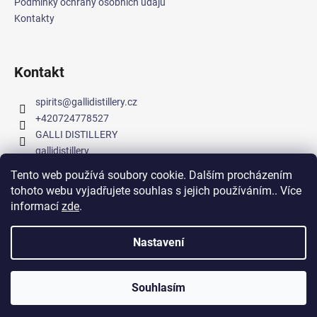
Podmínky ochrany osobních údajů
Kontakty
Kontakt
spirits
@
gallidistillery.cz
+420724778527
GALLI DISTILLERY
gallidistillery
Tento web používá soubory cookie. Dalším procházením
tohoto webu vyjadřujete souhlas s jejich používáním.. Více
GALLI DISTILLERY na Mapy.cz
informací
zde
.
Nastavení
Vytvořil Shoptet
Copyright 2026
GALLI DISTILLERY SHOP
. Všechna práva
Souhlasím
vyhrazena.