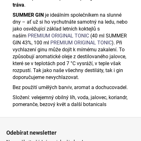
tráva
.
SUMMER GIN
je ideálním společníkem na slunné
dny – ať už si ho vychutnáte samotný na ledu, nebo
jako osvěžující základ letních koktejlů
s
naším
PREMIUM ORIGINAL TONIC
(40 ml SUMMER
GIN 43%, 100 ml
PREMIUM ORIGINAL TONIC
). Při
vychlazení ginu může dojít k mírnému zakalení. To
způsobují aromatické oleje z destilovaného jalovce,
které se v teplotách pod 7 °C vysráží, v teple však
rozpustí. Tak jako naše všechny destiláty, tak i gin
doporučujeme nevychlazovat.
Bez použití umělých barviv, aromat a dochucovadel.
Složení: velejemný obilný líh, voda, jalovec, koriandr,
pomeranče, bezový květ a další botanicals
Z
á
Odebírat newsletter
p