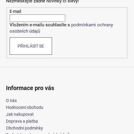
Nezmeškejte žádné novinky či slevy!
a
t
E-mail
í
Vložením e-mailu souhlasíte s
podmínkami ochrany
osobních údajů
PŘIHLÁSIT SE
Informace pro vás
O nás
Hodnocení obchodu
Jak nakupovat
Doprava a platba
Obchodní podmínky