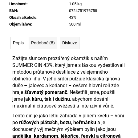
č
Hmotnost
:
1.05 kg
u
EAN
:
0724751976758
j
Obsah alkoholu
:
43%
e
Objem lahve
:
500 ml
m
e
Popis
Podobné (8)
Diskuze
BEESALT
GIN
Zažijte sluncem prozářený okamžik s naším
43%
SUMMER GIN 43%, který jsme s láskou vydestilovali
50
metodou průtahové destilace z velejemného
ML
obilného lihu. V jeho srdci pulzuje klasická ginová
75
duše – jalovec a koriandr – ovšem hlavní roli zde
Kč
hraje
šťavnatý pomeranč
. Nešetřili jsme, použili
jsme jak
kůru, tak i dužinu
, abychom dosáhli
maximální citrusové svěžesti a intenzivní vůně.
Tento gin je jako letní zahrada v plném květu – voní
po
růžových plátcích, bezu, heřmánku
a je
dochucený výjimečným výběrem bylin jako jsou
andělika, kardamom, lékořice, fenykl a citronová