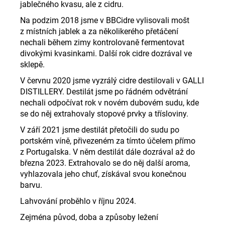
jablečného kvasu, ale z cidru.
Na podzim 2018 jsme v BBCidre vylisovali mošt
z místních jablek a za několikerého přetáčení
nechali během zimy kontrolovaně fermentovat
divokými kvasinkami. Další rok cidre dozrával ve
sklepě.
V červnu 2020 jsme vyzrálý cidre destilovali v GALLI
DISTILLERY. Destilát jsme po řádném odvětrání
nechali odpočívat rok v novém dubovém sudu, kde
se do něj extrahovaly stopové prvky a třísloviny.
V září 2021 jsme destilát přetočili do sudu po
portském víně, přivezeném za tímto účelem přímo
z Portugalska. V něm destilát dále dozrával až do
března 2023. Extrahovalo se do něj další aroma,
vyhlazovala jeho chuť, získával svou konečnou
barvu.
Lahvování proběhlo v říjnu 2024.
Zejména původ, doba a způsoby ležení