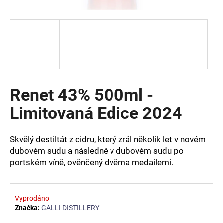
a
j
í
t
?
Renet 43% 500ml -
Limitovaná Edice 2024
HLEDAT
Skvělý destiltát z cidru, který zrál několik let v novém
dubovém sudu a následně v dubovém sudu po
D
portském víně, ověnčený dvěma medailemi.
o
p
o
Vyprodáno
r
Značka:
GALLI DISTILLERY
u