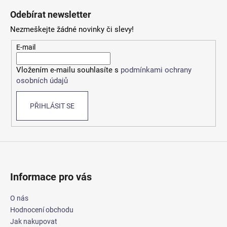
á
Odebírat newsletter
p
Nezmeškejte žádné novinky či slevy!
a
t
E-mail
í
Vložením e-mailu souhlasíte s
podmínkami ochrany
osobních údajů
PŘIHLÁSIT SE
Informace pro vás
O nás
Hodnocení obchodu
Jak nakupovat