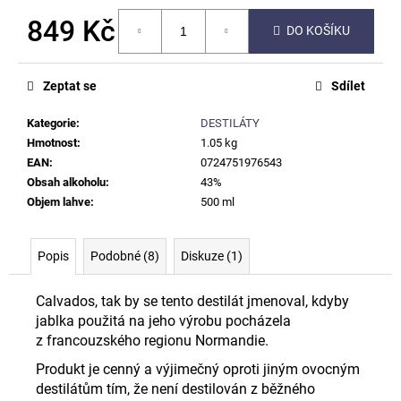
č
u
849 Kč
DO KOŠÍKU
j
Měrná
e
cena:
m
Zeptat se
Sdílet
e
Kategorie
:
DESTILÁTY
Hmotnost
:
1.05 kg
ZÁZVOROVÝ
EAN
:
0724751976543
LIKÉR
Obsah alkoholu
:
43%
35%
500
Objem lahve
:
500 ml
ML
569
Kč
Popis
Podobné (8)
Diskuze (1)
Calvados, tak by se tento destilát jmenoval, kdyby
jablka použitá na jeho výrobu pocházela
z francouzského regionu Normandie.
Produkt je cenný a výjimečný oproti jiným ovocným
destilátům tím, že není destilován z běžného