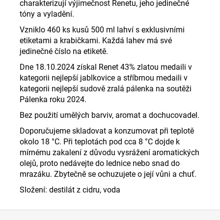
charakterizují výjimečnost Renetu, jeho jedinečné
tóny a vyladění.
Vzniklo 460 ks kusů 500 ml lahví s exklusivními
etiketami a krabičkami. Každá lahev má své
jedinečné číslo na etiketě.
Dne 18.10.2024 získal Renet 43% zlatou medaili v
kategorii nejlepší jablkovice a stříbrnou medaili v
kategorii nejlepší sudově zralá pálenka na soutěži
Pálenka roku 2024.
Bez použití umělých barviv, aromat a dochucovadel.
Doporučujeme skladovat a konzumovat při teplotě
okolo 18 °C. Při teplotách pod cca 8 °C dojde k
mírnému zakalení z důvodu vysrážení aromatických
olejů, proto nedávejte do lednice nebo snad do
mrazáku. Zbytečně se ochuzujete o její vůni a chuť.
Složení: destilát z cidru, voda
Z