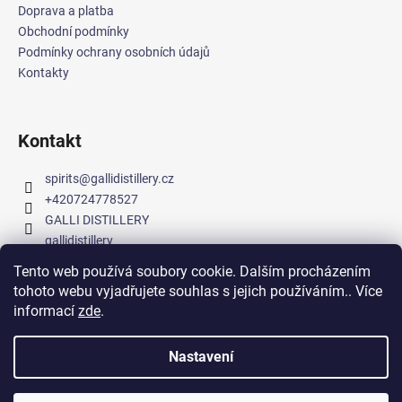
Doprava a platba
Obchodní podmínky
Podmínky ochrany osobních údajů
Kontakty
Kontakt
spirits
@
gallidistillery.cz
+420724778527
GALLI DISTILLERY
gallidistillery
Tento web používá soubory cookie. Dalším procházením
tohoto webu vyjadřujete souhlas s jejich používáním.. Více
GALLI DISTILLERY na Mapy.cz
informací
zde
.
Nastavení
Vytvořil Shoptet
Copyright 2026
GALLI DISTILLERY SHOP
. Všechna práva